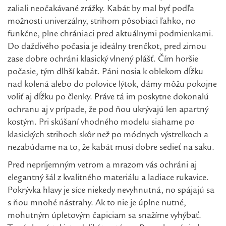
zaliali neočakávané zrážky. Kabát by mal byť podľa
možnosti univerzálny, strihom pôsobiaci ľahko, no
funkčne, plne chrániaci pred aktuálnymi podmienkami.
Do daždivého počasia je ideálny trenčkot, pred zimou
zase dobre ochráni klasický vlnený plášť. Čím horšie
počasie, tým dlhší kabát. Páni nosia k oblekom dĺžku
nad kolená alebo do polovice lýtok, dámy môžu pokojne
voliť aj dĺžku po členky. Práve tá im poskytne dokonalú
ochranu aj v prípade, že pod ňou ukrývajú len apartný
kostým. Pri skúšaní vhodného modelu siahame po
klasických strihoch skôr než po módnych výstrelkoch a
nezabúdame na to, že kabát musí dobre sedieť na saku.
Pred nepríjemným vetrom a mrazom vás ochráni aj
elegantný šál z kvalitného materiálu a ladiace rukavice.
Pokrývka hlavy je síce niekedy nevyhnutná, no spájajú sa
s ňou mnohé nástrahy. Ak to nie je úplne nutné,
mohutným úpletovým čapiciam sa snažíme vyhýbať.