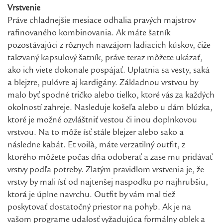
Vrstvenie
Práve chladnejšie mesiace odhalia pravých majstrov
rafinovaného kombinovania. Ak máte šatník
pozostávajúci z rôznych navzájom ladiacich kúskov, čiže
takzvaný kapsulový šatník, práve teraz môžete ukázať,
ako ich viete dokonale pospájať. Uplatnia sa vesty, saká
a blejzre, pulóvre aj kardigány. Základnou vrstvou by
malo byť spodné tričko alebo tielko, ktoré vás za každých
okolností zahreje. Nasleduje košeľa alebo u dám blúzka,
ktoré je možné ozvláštniť vestou či inou doplnkovou
vrstvou. Na to môže ísť stále blejzer alebo sako a
následne kabát. Et voilà, máte verzatilný outfit, z
ktorého môžete počas dňa odoberať a zase mu pridávať
vrstvy podľa potreby. Zlatým pravidlom vrstvenia je, že
vrstvy by mali ísť od najtenšej naspodku po najhrubšiu,
ktorá je úplne navrchu. Outfit by vám mal tiež
poskytovať dostatočný priestor na pohyb. Ak je na
vašom programe udalosť vyžadujúca formálny oblek a