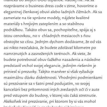
hlavičku do svojich UGG topánok. Radšej nie. Ak sa
rozprávame o business dress code v zime, hovoríme o
elegantnej členkovej obuvi alebo ladných čižmách. Ak sa
zameriate na tie správne modely, nájdete kvalitné
materiály s hrejivým zateplením a so stabilnou
podrážkou. Takáto obuv sa, pochopiteľne, spája aj s
istou cenovkou, no v chladných mesiacoch s ňou
obstojíte so cťou. Jedným dychom dodávame, že od vás
asi nikto neočakáva, že budete zdolávať kilometre po
namrznutých a zasnežených terénoch. Ak viete, že
budete potrebovať obuv ťažkého nasadenia a následne
predstaviť vrchol svojej elegancie, jediným riešením je
priniesť si prezuvky. Takýto manéver si však vyžaduje
maximálnu dávku diskrétnosti. Vhodnými podmienkami
sú prezúvanie sa v šatni pred podujatím, vo svojej
kancelárii bez prítomnosti iných zvedavých očí či v aute
pred vstupom do budovy, v ktorej vás čaká stretnutie.
Akékoľvek iné prezúvanie, pri ktorom by si vás mohol