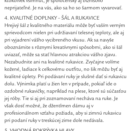
ktokoľvek všimnúť, je spoločensky aj biznisovo
neprijateľné. Je na vás, ako sa ho so šarmom vyvarovať.
4. KVALITNÉ DOPLNKY – ŠÁL A RUKAVICE
Hrejivý šál z kvalitného materiálu môže byť vaším verným
sprievodcom nielen pri udržiavaní telesnej teploty, ale aj
pri vyjadrení vášho vycibreného vkusu. Ak sa navyše
oboznámite s rôznymi kreatívnymi spôsobmi, ako si šál
uviazať, môže sa stať hlavnou atrakciou vášho zjavu.
Nezabudnite ani na kvalitné rukavice. Zvyčajne volíme
kožené, ladiace k celkovému outfitu, no šik môžu byť aj
kvalitné úplety. Pri podávaní ruky je slušné dať si rukavicu
dolu. Výnimka platí u žien len v prípade, pokiaľ ide o
ozdobné rukavičky, napríklad na plese, ktoré sú súčasťou
jej róby. Tie si aj pri zoznamovaní necháva na ruke. Je
však dosť možné, že džentlmen dámu aj v
profesionálnom vzťahu požiada, aby si zimnú rukavicu
pri podaní ruky v treskúcej zime dole nedávala.