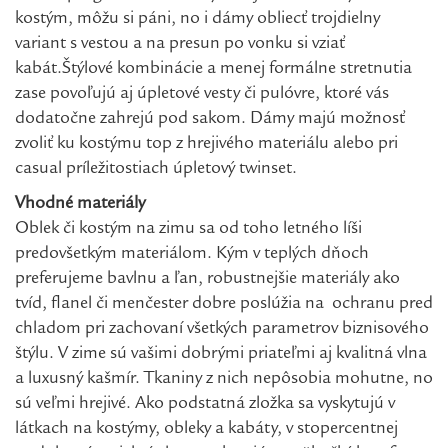
kostým, môžu si páni, no i dámy obliecť trojdielny
variant s vestou a na presun po vonku si vziať
kabát.Štýlové kombinácie a menej formálne stretnutia
zase povoľujú aj úpletové vesty či pulóvre, ktoré vás
dodatočne zahrejú pod sakom. Dámy majú možnosť
zvoliť ku kostýmu top z hrejivého materiálu alebo pri
casual príležitostiach úpletový twinset.
Vhodné materiály
Oblek či kostým na zimu sa od toho letného líši
predovšetkým materiálom. Kým v teplých dňoch
preferujeme bavlnu a ľan, robustnejšie materiály ako
tvíd, flanel či menčester dobre poslúžia na ochranu pred
chladom pri zachovaní všetkých parametrov biznisového
štýlu. V zime sú vašimi dobrými priateľmi aj kvalitná vlna
a luxusný kašmír. Tkaniny z nich nepôsobia mohutne, no
sú veľmi hrejivé. Ako podstatná zložka sa vyskytujú v
látkach na kostýmy, obleky a kabáty, v stopercentnej