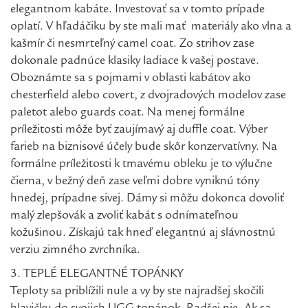
elegantnom kabáte. Investovať sa v tomto prípade
oplatí. V hľadáčiku by ste mali mať materiály ako vlna a
kašmír či nesmrteľný camel coat. Zo strihov zase
dokonale padnúce klasiky ladiace k vašej postave.
Oboznámte sa s pojmami v oblasti kabátov ako
chesterfield alebo covert, z dvojradových modelov zase
paletot alebo guards coat. Na menej formálne
príležitosti môže byť zaujímavý aj duffle coat. Výber
farieb na biznisové účely bude skôr konzervatívny. Na
formálne príležitosti k tmavému obleku je to výlučne
čierna, v bežný deň zase veľmi dobre vyniknú tóny
hnedej, prípadne sivej. Dámy si môžu dokonca dovoliť
malý zlepšovák a zvoliť kabát s odnímateľnou
kožušinou. Získajú tak hneď elegantnú aj slávnostnú
verziu zimného zvrchníka.
3. TEPLÉ ELEGANTNÉ TOPÁNKY
Teploty sa priblížili nule a vy by ste najradšej skočili