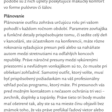
podobe sú z nich úplety poskytujúce mäkučký komfort
vo forme pulóvrov či šálov.
Plánovanie
Plánovanie outfitu zohráva určujúcu rolu pri vašom
pohodlí v každom ročnom období. Parametre zovňajška
a funkčné detaily prispôsobujete tomu, či sedíte celý deň
v kancelárii, ste účastníkom na konferencii, máte rôzne
rokovania vyžadujúce presun peši alebo sa naháňate
autom medzi stretnutiami na odľahlých koncoch
republiky. Práve náročné presuny medzi vykúrenými
priestormi a nevľúdnym vonkajškom sú to, čo musíte pri
obliekaní zohľadniť. Samotný outfit, ktorý volíte, musí
byť prispôsobený požiadavkám na váš profesionálny
vzhľad počas programu, ktorý máte. Pri presunoch vás
pred možným kontaktom s nečasom ochránia tri veci –
zvrchník, doplnky a topánky. Práve tieto tri body musíte
mať ošetrené tak, aby ste sa na mieste činu objavili bez
známok toho, že vás práve prefúkal ľadový vietor alebo