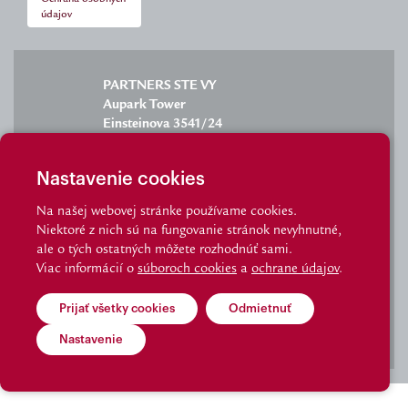
údajov
PARTNERS STE VY
Aupark Tower
Einsteinova 3541/24
851 01 Bratislava
Nastavenie cookies
Na našej webovej stránke používame cookies.
Niektoré z nich sú na fungovanie stránok nevyhnutné,
info@partnersgroup.sk
ale o tých ostatných môžete rozhodnúť sami.
Viac informácií o
súboroch cookies
a
ochrane údajov
.
tel.: 02/6280 2702
Prijať všetky cookies
Odmietnuť
© Partnersgroup I Made by Visibility
Nastavenie
Kontaktujte nás