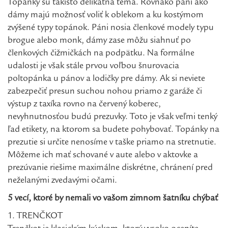
Topánky sú takisto delikátna téma. Rovnako páni ako
dámy majú možnosť voliť k oblekom a ku kostýmom
zvýšené typy topánok. Páni nosia členkové modely typu
brogue alebo monk, dámy zase môžu siahnuť po
členkových čižmičkách na podpätku. Na formálne
udalosti je však stále prvou voľbou šnurovacia
poltopánka u pánov a lodičky pre dámy. Ak si neviete
zabezpečiť presun suchou nohou priamo z garáže či
výstup z taxíka rovno na červený koberec,
nevyhnutnosťou budú prezuvky. Toto je však veľmi tenký
ľad etikety, na ktorom sa budete pohybovať. Topánky na
prezutie si určite nenosíme v taške priamo na stretnutie.
Môžeme ich mať schované v aute alebo v aktovke a
prezúvanie riešime maximálne diskrétne, chránení pred
neželanými zvedavými očami.
5 vecí, ktoré by nemali vo vašom zimnom šatníku chýbať
1. TRENČKOT