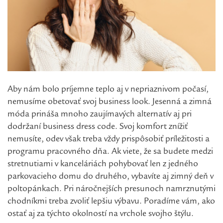
Aby nám bolo príjemne teplo aj v nepriaznivom počasí,
nemusíme obetovať svoj business look. Jesenná a zimná
móda prináša mnoho zaujímavých alternatív aj pri
dodržaní business dress code. Svoj komfort znížiť
nemusíte, odev však treba vždy prispôsobiť príležitosti a
programu pracovného dňa. Ak viete, že sa budete medzi
stretnutiami v kanceláriách pohybovať len z jedného
parkovacieho domu do druhého, vybavíte aj zimný deň v
poltopánkach. Pri náročnejších presunoch namrznutými
chodníkmi treba zvoliť lepšiu výbavu. Poradíme vám, ako
ostať aj za týchto okolností na vrchole svojho štýlu.