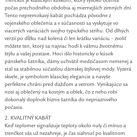
Trenčkot je klasickým kúskom, ktorý vysoko oceníte
počas prechodného obdobia aj miernejších zimných dní.
Tento nepremokavý kabát pochádza pôvodne z
vojenského oblečenia a v súčasnosti sa vyskytuje vo
viacerých variáciách svojho typického strihu. Od dlhých
verzií po dĺžku nad kolená či len krátku variáciu – zvoliť
môžete ten, ktorý sa najviac hodí k vášmu životnému
štýlu a vašej postave. Hoci išlo historicky o kúsok
pánskeho šatníka, dámy uchvátil medzičasom nemenej a
stal sa stabilnou súčasťou dámskej štýlovej módy. Vyzerá
skvele, je symbolom klasickej elegancie a navyše
perfektne chráni pred dažďom a vetrom. Vynikajúco sa
nosí aj oblečený na kostým a oblek, čo z neho robí
dokonalý doplnok biznis šatníka do nepriaznivého
počasia.
2. KVALITNÝ KABÁT
Keď teplomer signalizuje teploty okolo nuly či mínus a
trenčkot vás už nezahreje, je čas siahnuť po kvalitnom