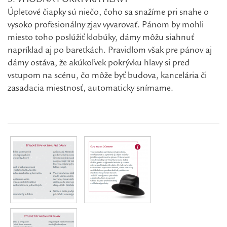
5. VHODNÁ POKRÝVKA HLAVY
Úpletové čiapky sú niečo, čoho sa snažíme pri snahe o
vysoko profesionálny zjav vyvarovať. Pánom by mohli
miesto toho poslúžiť klobúky, dámy môžu siahnuť
napríklad aj po baretkách. Pravidlom však pre pánov aj
dámy ostáva, že akúkoľvek pokrývku hlavy si pred
vstupom na scénu, čo môže byť budova, kancelária či
zasadacia miestnosť, automaticky snímame.