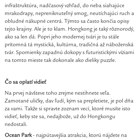
infraštruktúra, nadčasový vzhľad, do neba siahajúce
mrakodrapy, nepreniknuteľný smog, neutíchajúci ruch a
obludné nákupné centrá. Týmto sa často končia opisy
tejto krajiny. Ale je to klam. Hongkong je taký rôznorodý,
ako sa len dá. Popri jeho modernej tvári je tu stále
prítomná tá mystická, kultúrna, tradičná až náboženská
tvár. Spomienky zapadnú dokopy s futuristickými víziami
na tomto mieste tak dokonale ako dieliky puzzle.
Čo sa oplatí vidieť
Na prvej návšteve toho zrejme nestihnete veľa.
Zamotané uličky, dav ľudí, kým sa prepletiete, je pol dňa
za vami. Takže si spravte zoznam vecí, ktoré musíte isto
vidieť, keby ste sa, nedajbože, už do Hongkongu
nedostali.
Ocean Park
- najpútavejšia atrakcia, ktorú nájdete na