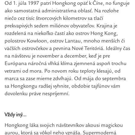
Od 1. júla 1997 patrí Hongkong opäť k Číne, no funguje
ako samostatná administratívna oblasť. Na rozlohe
niečo cez tisíc štvorcových kilometrov sa tlačí
prekvapivých sedem miliónov obyvateľov. Krajina je
rozdelená na niekoľko častí ako ostrov Hong Kong,
polostrov Kowloon, ostrov Lantau, mnoho menších či
väčších ostrovčekov a pevnina Nové Teritóriá. Ideálny čas
na návštevu je november a december, keď je pre
Európana náročná vlhká klíma zjemnená aspoň trochu
vetrami od mora. Po novom roku teploty klesajú, od
marca sa zase mierne zdvíhajú. Od mája do septembra
sa Hongkongu radšej vyhnite, obdobie tajfúnov vám
dovolenku práve nespríjemní.
Vždy iný...
Hongkong láka svojich návštevníkov akousi magickou
aurou, ktorá sa vôkol neho vznáša. Supermoderná