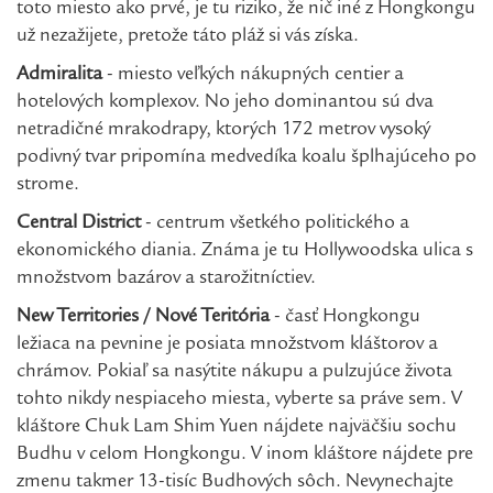
toto miesto ako prvé, je tu riziko, že nič iné z Hongkongu
už nezažijete, pretože táto pláž si vás získa.
Admiralita
- miesto veľkých nákupných centier a
hotelových komplexov. No jeho dominantou sú dva
netradičné mrakodrapy, ktorých 172 metrov vysoký
podivný tvar pripomína medvedíka koalu šplhajúceho po
strome.
Central District
- centrum všetkého politického a
ekonomického diania. Známa je tu Hollywoodska ulica s
množstvom bazárov a starožitníctiev.
New Territories / Nové Teritória
- časť Hongkongu
ležiaca na pevnine je posiata množstvom kláštorov a
chrámov. Pokiaľ sa nasýtite nákupu a pulzujúce života
tohto nikdy nespiaceho miesta, vyberte sa práve sem. V
kláštore Chuk Lam Shim Yuen nájdete najväčšiu sochu
Budhu v celom Hongkongu. V inom kláštore nájdete pre
zmenu takmer 13-tisíc Budhových sôch. Nevynechajte