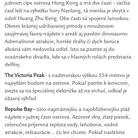
južnom cípe ostrova Hong Kong a má dve časti – väčšia
časť leží na výbežku hory Nanlang, tá menšia je skrytá v
údolí Huang Zhu Keng. Obe časti sú spojené lanovkou.
Okrem krásnej udržiavanej prírody s množstvom
zaujímavej fauny nájdete v areáli aj pavilón dinosaurov.
Adrenalínové atrakcie, horské dráhy či dych berúce
akváriá vám nedovolia odísť. Isto sa pozrite aj do
oceánskeho divadla, kde sa v hlavných rolách predstavia
delfíny.
The Victoria Peak
- s nadmorskou výškou 554 metrov je
najvyšším bodom na ostrove. Pokiaľ patríte k lenivcom,
zvezte sa na špeciálnej električke až na vrchol, odkiaľ je
úžasný výhľad.
Repulse Bay -
túto najznámejšiu a najobľúbenejšiu pláž
nájdete v južnej časti ostrova. Azúrové vlny, zlatý piesok,
celoročne príjemná teplota vody, leňošenie, vodné
atrakcie, reštaurácie… čo len chcete. Pokiaľ navštívite