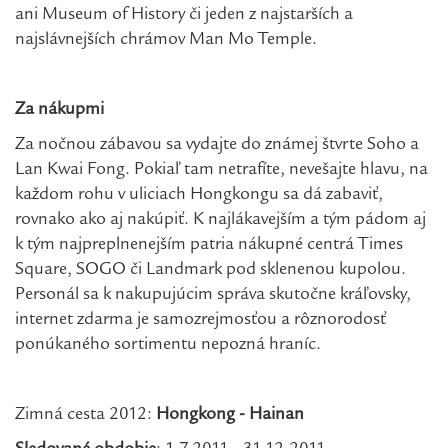
ani Museum of History či jeden z najstarších a
najslávnejších chrámov Man Mo Temple.
Za nákupmi
Za nočnou zábavou sa vydajte do známej štvrte Soho a
Lan Kwai Fong. Pokiaľ tam netrafíte, nevešajte hlavu, na
každom rohu v uliciach Hongkongu sa dá zabaviť,
rovnako ako aj nakúpiť. K najlákavejším a tým pádom aj
k tým najpreplnenejším patria nákupné centrá Times
Square, SOGO či Landmark pod sklenenou kupolou.
Personál sa k nakupujúcim správa skutočne kráľovsky,
internet zdarma je samozrejmosťou a rôznorodosť
ponúkaného sortimentu nepozná hraníc.
Zimná cesta 2012:
Hongkong
- Hainan