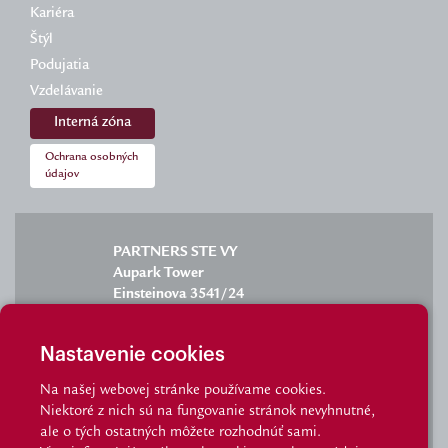
Kariéra
Štýl
Podujatia
Vzdelávanie
Interná zóna
Ochrana osobných
údajov
PARTNERS STE VY
Aupark Tower
Einsteinova 3541/24
851 01 Bratislava
Nastavenie cookies
Na našej webovej stránke používame cookies.
Niektoré z nich sú na fungovanie stránok nevyhnutné,
info@partnersgroup.sk
ale o tých ostatných môžete rozhodnúť sami.