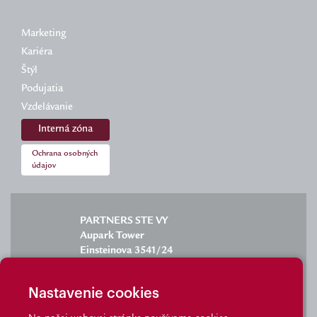
Marketing
Kariéra
Štýl
Podujatia
Vzdelávanie
Interná zóna
Ochrana osobných
údajov
PARTNERS STE VY
Aupark Tower
Einsteinova 3541/24
851 01 Bratislava
Nastavenie cookies