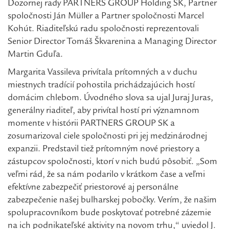
Dozornej rady PARTNERS GROUP Holding SK, Partner
spoločnosti Ján Müller a Partner spoločnosti Marcel
Kohút. Riaditeľskú radu spoločnosti reprezentovali
Senior Director Tomáš Škvarenina a Managing Director
Martin Gduľa.
Margarita Vassileva privítala prítomných a v duchu
miestnych tradícií pohostila prichádzajúcich hostí
domácim chlebom. Úvodného slova sa ujal Juraj Juras,
generálny riaditeľ, aby privítal hostí pri významnom
momente v histórii PARTNERS GROUP SK a
zosumarizoval ciele spoločnosti pri jej medzinárodnej
expanzii. Predstavil tiež prítomným nové priestory a
zástupcov spoločnosti, ktorí v nich budú pôsobiť. „Som
veľmi rád, že sa nám podarilo v krátkom čase a veľmi
efektívne zabezpečiť priestorové aj personálne
zabezpečenie našej bulharskej pobočky. Verím, že našim
spolupracovníkom bude poskytovať potrebné zázemie
na ich podnikateľské aktivity na novom trhu,“ uviedol J.