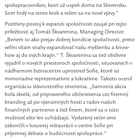
spolupracovníkov, ktorí už uspeli doma na Slovensku.
Som hrdý na tento krok a teším sa na nové výzvy.“
Pozitívny postoj k expanzii spoločnosti zaujal pri tejto
príležitosti aj Tomáš Škvarenina, Managing Director.
„Beriem to ako prejav dobrej kondície spoločnosti, preto
veľmi vítam snahy expandovať našu myšlienku a know-
how aj do iných krajín.“ T. Škvarenina sa tiež obdivne
vyjadril o nových priestoroch spoločnosti, situovaných v
nádhernom bizniscentre uprostred Sofie, ktoré sú
mimoriadne reprezentatívne a lukratívne. Takisto ocenil
organizáciu slávnostného otvorenia. „Samotná akcia
bola skvelá, od pripraveného občerstvenia cez firemný
branding až po významných hostí z radov našich
finančných partnerov a tiež firiem, ktoré sa o túto
možnosť ešte len uchádzajú. Vydarený večer sme
zakončili v luxusnej reštaurácii v centre Sofie pri
príjemnej debate o budúcnosti spolupráce.“