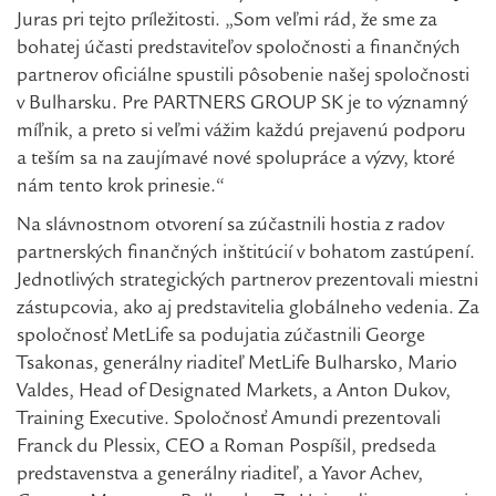
Juras pri tejto príležitosti. „Som veľmi rád, že sme za
bohatej účasti predstaviteľov spoločnosti a finančných
partnerov oficiálne spustili pôsobenie našej spoločnosti
v Bulharsku. Pre PARTNERS GROUP SK je to významný
míľnik, a preto si veľmi vážim každú prejavenú podporu
a teším sa na zaujímavé nové spolupráce a výzvy, ktoré
nám tento krok prinesie.“
Na slávnostnom otvorení sa zúčastnili hostia z radov
partnerských finančných inštitúcií v bohatom zastúpení.
Jednotlivých strategických partnerov prezentovali miestni
zástupcovia, ako aj predstavitelia globálneho vedenia. Za
spoločnosť MetLife sa podujatia zúčastnili George
Tsakonas, generálny riaditeľ MetLife Bulharsko, Mario
Valdes, Head of Designated Markets, a Anton Dukov,
Training Executive. Spoločnosť Amundi prezentovali
Franck du Plessix, CEO a Roman Pospíšil, predseda
predstavenstva a generálny riaditeľ, a Yavor Achev,