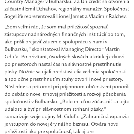
Country Manager v Bulharsku. Za Unicredit sa otvorenia
zúčastnil Emil Dzhahov, regionálny manažér. Spoločnosť
SogeLife reprezentovali Lionel Jamet a Vladimir Ralchev.
„Som veľmi rád, že som mal príležitosť spoznať
zástupcov nadnárodných finančných inštitúcií po tom,
ako prišli prejaviť záuem o spoluprácu s nami v
Bulharsku,“ skonštatoval Managing Director Martin
Gduľa. Po privítaní, úvodných slovách a krátkej exkurzii
po priestoroch nastal čas na slávnostné prestrihnutie
pásky. Nožníc sa ujali predstavitelia vedenia spoločnosti
a spoločne prestrihnutím stuhy otvorili nové priestory.
Následne sa prítomní pri príjemnom občerstvení ponorili
do debát o novej trhovej príležitosti a rozvoji pôsobenia
spoločnosti v Bulharsku. „Bolo mi cťou zúčastniť sa tejto
udalosti a byť pri slávnostnom strihaní pásky,“
sumarizuje svoje dojmy M. Gduľa. „Zahraničná expanzia
je vstupom do novej éry nášho biznisu. Otvára nové
príležitosti ako pre spoločnosť, tak aj pre