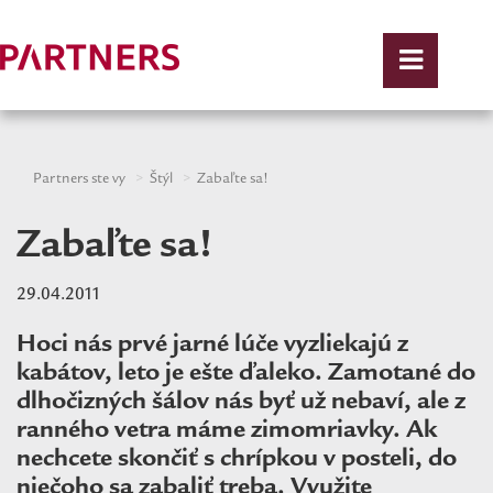
Partners ste vy
Štýl
Zabaľte sa!
Zabaľte sa!
29.04.2011
Hoci nás prvé jarné lúče vyzliekajú z
kabátov, leto je ešte ďaleko. Zamotané do
dlhočizných šálov nás byť už nebaví, ale z
ranného vetra máme zimomriavky. Ak
nechcete skončiť s chrípkou v posteli, do
niečoho sa zabaliť treba. Využite