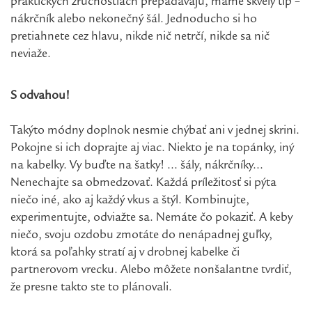
praktických zručnostiach prepadávajú, máme skvelý tip –
nákrčník alebo nekonečný šál. Jednoducho si ho
pretiahnete cez hlavu, nikde nič netrčí, nikde sa nič
neviaže.
S odvahou!
Takýto módny doplnok nesmie chýbať ani v jednej skrini.
Pokojne si ich doprajte aj viac. Niekto je na topánky, iný
na kabelky. Vy buďte na šatky! … šály, nákrčníky...
Nenechajte sa obmedzovať. Každá príležitosť si pýta
niečo iné, ako aj každý vkus a štýl. Kombinujte,
experimentujte, odviažte sa. Nemáte čo pokaziť. A keby
niečo, svoju ozdobu zmotáte do nenápadnej guľky,
ktorá sa poľahky stratí aj v drobnej kabelke či
partnerovom vrecku. Alebo môžete nonšalantne tvrdiť,
že presne takto ste to plánovali.