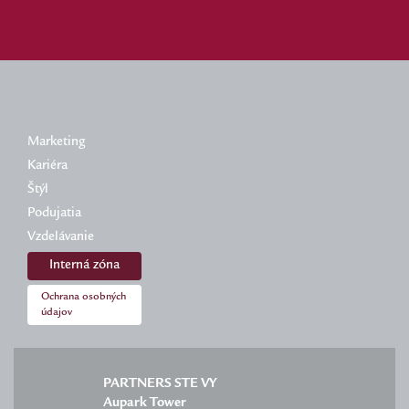
Marketing
Kariéra
Štýl
Podujatia
Vzdelávanie
Interná zóna
Ochrana osobných
údajov
PARTNERS STE VY
Aupark Tower