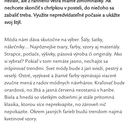
nebaví, ale z ranného vetra máme zimomriavky. Ak
nechcete skončiť s chrípkou v posteli, do niečoho sa
zabaliť treba. Využite nepredvídateľné počasie a ukážte
svoj štýl.
Móda nám dáva skutočne na výber. Šály, šatky,
nákrčníky… Najrôznejšie tvary, farby, vzory aj materiály.
Strapce, potlače, výšivky, pásová výroba či originály. Ako
si vybrať? Pokiaľ v tom nemáte jasno, nechajte sa
inšpirovať trendmi. Svet módy bude z jari svieži, pestrý a
veselý. Ostré, vyzývavé a žiarivé farby vyznávajú viaceré
zvučne mená z radov módnych návrhárov. Kraľovať bude
oranžová, no žltá a jasná červená neostanú v hanbe.
Biela a hnedá so všetkým odtieňmi je stále prítomná
klasika, ktorou síce neprekvapíte, no zároveň nič
nepokazíte. Okrem jasných farieb budú trendom najmä
kvetinové vzory.