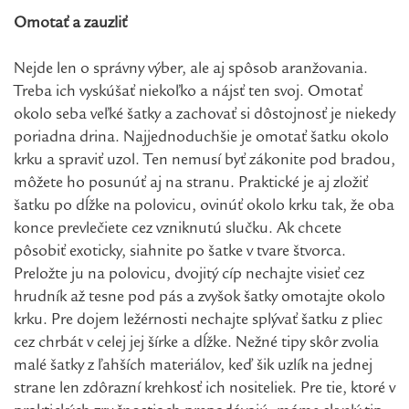
Omotať a zauzliť
Nejde len o správny výber, ale aj spôsob aranžovania.
Treba ich vyskúšať niekoľko a nájsť ten svoj. Omotať
okolo seba veľké šatky a zachovať si dôstojnosť je niekedy
poriadna drina. Najjednoduchšie je omotať šatku okolo
krku a spraviť uzol. Ten nemusí byť zákonite pod bradou,
môžete ho posunúť aj na stranu. Praktické je aj zložiť
šatku po dĺžke na polovicu, ovinúť okolo krku tak, že oba
konce prevlečiete cez vzniknutú slučku. Ak chcete
pôsobiť exoticky, siahnite po šatke v tvare štvorca.
Preložte ju na polovicu, dvojitý cíp nechajte visieť cez
hrudník až tesne pod pás a zvyšok šatky omotajte okolo
krku. Pre dojem ležérnosti nechajte splývať šatku z pliec
cez chrbát v celej jej šírke a dĺžke. Nežné tipy skôr zvolia
malé šatky z ľahších materiálov, keď šik uzlík na jednej
strane len zdôrazní krehkosť ich nositeliek. Pre tie, ktoré v