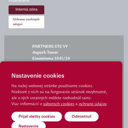
Vzdelávanie
Interná zóna
Ochrana osobných
údajov
PARTNERS STE VY
Aupark Tower
Einsteinova 3541/24
851 01 Bratislava
Nastavenie cookies
Na našej webovej stránke používame cookies.
Niektoré z nich sú na fungovanie stránok nevyhnutné,
info@partnersgroup.sk
ale o tých ostatných môžete rozhodnúť sami.
Viac informácií o
súboroch cookies
a
ochrane údajov
.
tel.: 02/6280 2702
Prijať všetky cookies
Odmietnuť
© Partnersgroup I Made by Visibility
Nastavenie