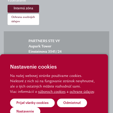
Vzdelávanie
Interná zóna
Ochrana osobných
údajov
PARTNERS STE VY
Aupark Tower
Einsteinova 3541/24
851 01 Bratislava
Nastavenie cookies
Na našej webovej stránke používame cookies.
Niektoré z nich sú na fungovanie stránok nevyhnutné,
info@partnersgroup.sk
ale o tých ostatných môžete rozhodnúť sami.
Viac informácií o
súboroch cookies
a
ochrane údajov
.
tel.: 02/6280 2702
Prijať všetky cookies
Odmietnuť
© Partnersgroup I Made by Visibility
Nastavenie