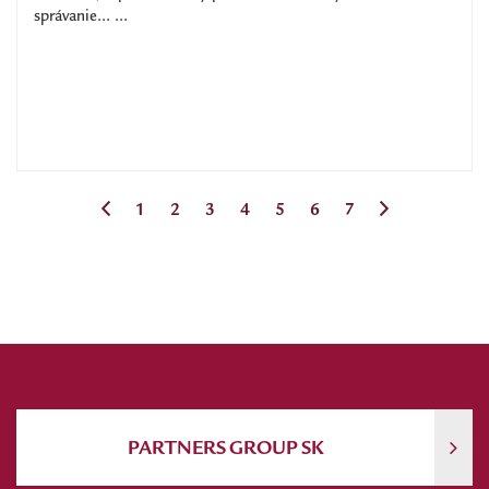
správanie... ...
1
2
3
4
5
6
7
PARTNERS GROUP SK